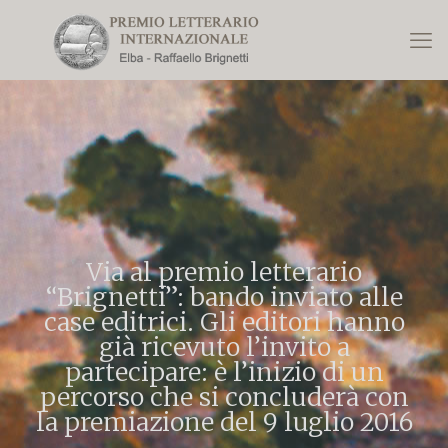
Via al premio letterario
“Brignetti”: bando inviato alle
case editrici. Gli editori hanno
già ricevuto l’invito a
partecipare: è l’inizio di un
percorso che si concluderà con
la premiazione del 9 luglio 2016