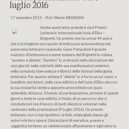
luglio 2016
17 novembre 2015 – Prof. Alberto BRANDANI
Anche quest’anno prende il via il Premio
Letterario Internazionale Isola d’Elba –
Brignetti. Un premio che ha ormai 44 anni e
che si è ritagliato uno spazio di indiscussa autorevolezza nel
panorama letterario nazionale. Geno Pampaloni il grande
maestro di letteratura e nume tutelare del Brignetti lo voleva
“austero e silente”. “Austero” lo è rimasto nella discrezione dei
suoi giurati, nella sobrietà delle sue manifestazioni esteriori,
nella compiuta riservatezza e libertà delle riunioni della giuria
letteraria. Per quanto attiene il “silente” lo è forse un po’ meno a
beneficio dei lettori, delle case editrici e dell’Isola d’Elba che con
la sua insularità sembra appunto precostituire un quasi
splendido distacco. Il bando di partecipazione, arrivato in questi
giorni a tutte le case editrici, è l’inizio di un percorso che si
conclude poi con il lavoro di tanti silenziosi volontari nella
cerimonia della premiazione (9 Luglio 2016). Un premio
letterario non è mai ripetitivo: la linfa vitale gliela danno gli
autori e le loro opere. L’intrecciarsi di narrativa, poesia e
saggistica ne fanno un caleidoscopio affascinante e ogni anno la