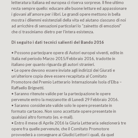
letteratura italiana ed europea ci riserva sorprese. Il fine ultimo
resta sempre quello: educare alle buone letture ed appassionare
i giovani all’amore per i libri. Le grandi opere mettono in bella
mostra i dilemmi esistenziali della vita ed aiutano ciascuno di noi
ad arricchire di sensazioni particolari lo “zainetto di emozioni”
che ci trasciniamo dietro per l’intera esistenza.
Di seguito i dati tecnici salienti del Bando 2016
• Possono partecipare opere di Autori europei viventi, edite in
Italia nel periodo Marzo 2015/Febbraio 2016, tradotte in
italiano per quanto riguarda gli autori stranieri.
• Le opere devono essere inviate agli indirizzi dei Giurati e
un’ulteriore copia deve essere recapitata al Comitato
Promotore del Premio Letterario Internazionale Isola d’Elba –
Raffaello Brignetti.
• Saranno ritenute valide per la partecipazione le opere
pervenute entro la mezzanotte di Lunedì 29 Febbraio 2016.
• Saranno considerate valide solo le opere presentate in
formato cartaceo. Non sono accettate opere presentate in
qualsiasi altro formato (es. e-mail).
• Entro il mese di Aprile 2016 la Giuria Letteraria selezionerà tre
opere fra quelle pervenute, che il Comitato Promotore
provvederà a consegnare ai Giudici Lettori i quali, da quel