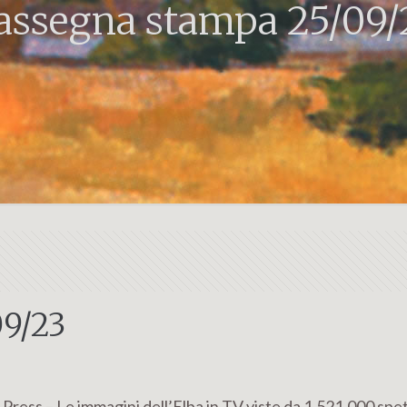
assegna stampa 25/09/
09/23
Press – Le immagini dell’Elba in TV viste da 1.521.000 spet