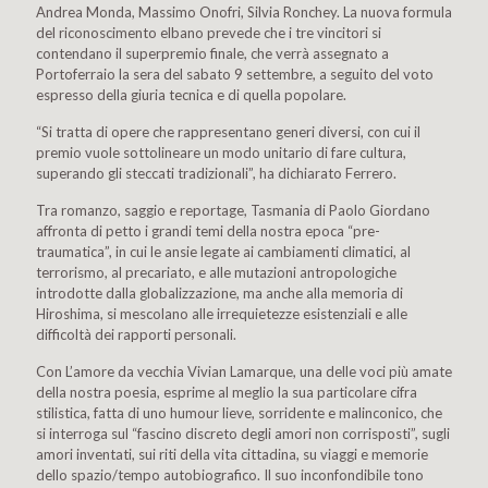
Andrea Monda, Massimo Onofri, Silvia Ronchey. La nuova formula
del riconoscimento elbano prevede che i tre vincitori si
contendano il superpremio finale, che verrà assegnato a
Portoferraio la sera del sabato 9 settembre, a seguito del voto
espresso della giuria tecnica e di quella popolare.
“Si tratta di opere che rappresentano generi diversi, con cui il
premio vuole sottolineare un modo unitario di fare cultura,
superando gli steccati tradizionali”, ha dichiarato Ferrero.
Tra romanzo, saggio e reportage, Tasmania di Paolo Giordano
affronta di petto i grandi temi della nostra epoca “pre-
traumatica”, in cui le ansie legate ai cambiamenti climatici, al
terrorismo, al precariato, e alle mutazioni antropologiche
introdotte dalla globalizzazione, ma anche alla memoria di
Hiroshima, si mescolano alle irrequietezze esistenziali e alle
difficoltà dei rapporti personali.
Con L’amore da vecchia Vivian Lamarque, una delle voci più amate
della nostra poesia, esprime al meglio la sua particolare cifra
stilistica, fatta di uno humour lieve, sorridente e malinconico, che
si interroga sul “fascino discreto degli amori non corrisposti”, sugli
amori inventati, sui riti della vita cittadina, su viaggi e memorie
dello spazio/tempo autobiografico. Il suo inconfondibile tono