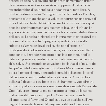
procedura penale, «convinto che un testo universitario firmato
da un romanziere di successo sia un supporto didattico che
affrancherebbe gli studenti dalla pedanteria di tanti libri». A
nostro modesto avviso Carofiglio non ha dato retta a De Silva,
pensiamo piuttosto che abbia voluto condurre con una prova di
forza il lettore dentro labirinti inaccessibili a tutti se non a quei
penalisti che frequentano assiduamente le aule dei tribunali e
apparecchiano una perenne dialettica tra le ragioni della difesa e
dell’accusa. La scelta di riprodurre integralmente parte degli atti
processuali con caratteri tipografici specifici risponde alla
spietata esigenza del legal thriller, che non dice mai se il
protagonista è colpevole o innocente, solo se viene assolto o
condannato. Il grande Nino, noto penalista toscano, è solito
definire il processo penale come un duello western: vince solo
chi si salva. Una seconda osservazione è relativa alla “misura del
tempo”, un titolo se vogliamo proustiano. Mai come in questa
opera il tempo si muove secondo i sussulti dell’anima, i ricordi
del cuore e la conturbante bellezza di Lorenza. Quando tale
bellezza è descritta così bene in pochi frammenti, vuol dire che
attimi di quella vita amorosa sono rimasti incompiuti. L’avvocato
Guerrieri, eroe riluttante ma non troppo, a metà tra la stanca
malinconia di Humphrey Bogart in Casablanca e i trench
all’americana di Raymond Chandler, trova un qualche sollievo
negli abbacinanti chiarori del lungomare di Bari. E come sia