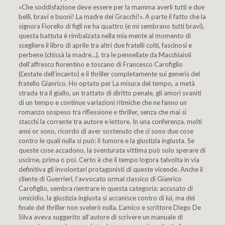
«Che soddisfazione deve essere per la mamma averli tutti e due
belli, bravi e buoni! La madre dei Gracchi!». A parte il fatto che la
signora Fiorello di figli ne ha quattro (e mi sembrano tutti bravi),
questa battuta è rimbalzata nella mia mente al momento di
scegliere il libro di aprile tra altri due fratelli colti, fascinosi e
perbene (chissà la madre…), tra le pennellate da Macchiaioli
dell’affresco fiorentino e toscano di Francesco Carofiglio
(L’estate dell’incanto) e il thriller completamente sui generis del
fratello Gianrico. Ho optato per La misura del tempo, a metà
strada tra il giallo, un trattato di diritto penale, gli amori svaniti
di un tempo e continue variazioni ritmiche che ne fanno un
romanzo sospeso tra riflessione e thriller, senza che mai si
stacchi la corrente tra autore e lettore. In una conferenza, molti
anni or sono, ricordo di aver sostenuto che ci sono due cose
contro le quali nulla si può: il tumore e la giustizia ingiusta. Se
queste cose accadono, la sventurata vittima può solo sperare di
uscirne, prima o poi. Certo è che il tempo logora talvolta in via
definitiva gli involontari protagonisti di queste vicende. Anche il
cliente di Guerrieri, l’avvocato ormai classico di Gianrico
Carofiglio, sembra rientrare in questa categoria: accusato di
omicidio, la giustizia ingiusta si accanisce contro di lui, ma del
finale del thriller non svelerò nulla. L’amico e scrittore Diego De
Silva aveva suggerito all’autore di scrivere un manuale di