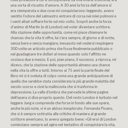
una sorta di riscatto d’amore. A 30 anni la forza dell’amore si
era stemperata e due cose mi conquistarono: leggendo, avevo
sentito l’odore del salmastro entrare di corsa nei miei polmoni e
i venti alisei soffiare forte sul mio volto. Scoprii anche la forza
d’animo di Martin (e di London) nel voler diventare scrittore.
Alla stazione delle opportunità, come mi piace chiamare le
chances che la vita ti offre, lui c’era sempre, di giorno e di notte,
senza bere e senza mangiare, inesausto nel vedersi respingere
300 volte un articolo prima che fosse finalmente pubblicato o
nel guadagnare tre dollari al mese quando solo l’affitto ne
costava due e mezzo. E poi, pian piano, il successo, a riprova, mi
dicevo, che la stazione delle opportunità almeno una chance
nella vita la offre a tutti. Intorno ai 75 anni la parte finale del
libro mi si è svelata di colpo come una grande anticipazione di
quella che sarebbe stata considerata la più grande malattia del
secolo scorso e cioè la malinconia che si trasforma in
depressione. La valle d’ombra che pervade le ultime pagine
dell’opera ci dice proprio questo. Del resto London è turbato nel
leggere Jung e comprende che forse in fondo alle sue opere,
anche le più note, vi è un abisso inesplorato. Fernanda Pivano,
che si è sempre sottratta alle critiche di maniera al grande
scrittore americano, lo aveva spiegato bene: «Gli eroi di London
cominciano sempre ad agire nel tentativo di conquistare la vita,