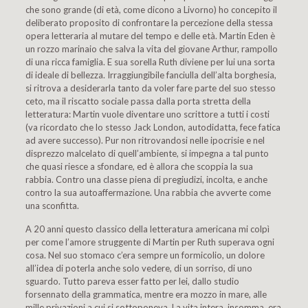
che sono grande (di età, come dicono a Livorno) ho concepito il
deliberato proposito di confrontare la percezione della stessa
opera letteraria al mutare del tempo e delle età. Martin Eden è
un rozzo marinaio che salva la vita del giovane Arthur, rampollo
di una ricca famiglia. E sua sorella Ruth diviene per lui una sorta
di ideale di bellezza. Irraggiungibile fanciulla dell’alta borghesia,
si ritrova a desiderarla tanto da voler fare parte del suo stesso
ceto, ma il riscatto sociale passa dalla porta stretta della
letteratura: Martin vuole diventare uno scrittore a tutti i costi
(va ricordato che lo stesso Jack London, autodidatta, fece fatica
ad avere successo). Pur non ritrovandosi nelle ipocrisie e nel
disprezzo malcelato di quell’ambiente, si impegna a tal punto
che quasi riesce a sfondare, ed è allora che scoppia la sua
rabbia. Contro una classe piena di pregiudizi, incolta, e anche
contro la sua autoaffermazione. Una rabbia che avverte come
una sconfitta.
A 20 anni questo classico della letteratura americana mi colpì
per come l’amore struggente di Martin per Ruth superava ogni
cosa. Nel suo stomaco c’era sempre un formicolio, un dolore
all’idea di poterla anche solo vedere, di un sorriso, di uno
sguardo. Tutto pareva esser fatto per lei, dallo studio
forsennato della grammatica, mentre era mozzo in mare, alle
mille privazioni a cui si sottoponeva. La vita intera, insomma, era