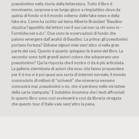
pseudonimo nella storia della letteratura. Tutto il libro è
movimento, sorprese e un lungo gioco a rimpiattino dove da
quinta di fondo vi è il mondo odierno delle fake news e della
fake era. Come ha scritto sul tema Alberto Brandani “Baudino
stuzzica l’appetito dei lettori con il suo Lei non sa chi sono io –
Formiche.net n.d.r.“. Due sono le osservazioni di fondo che
paiono emergere dall’analisi di Baudino. La prima: gli pseudonimi
portano fortuna? Ebbene signori miei senz’altro si nella gran
parte dei casi. Questo è quanto spiegano le trame del libro. La
seconda: sono tutti grandi autori coloro che adoperano uno
pseudonimo? Qui la risposta che il nostro ci da è più articolata.
La galleria sterminata di autori che esso cita fanno propendere
per il si ma vi è poi quasi una sorta di internet surreale, il mondo
sconosciuto di milioni di “scriventi” che viceversa nessuno
conoscerà mai, pseudonimi o no, che si perdono nelle vie lattee
della carta stampata.” È indubbio insomma che i testi affrontati
in questo libro sono così avvincenti e così da libreria stregata
che questo tour d’Italie vale senz’altro la pena.