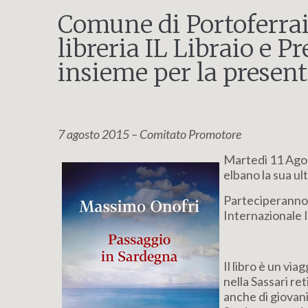
Comune di Portoferraio
libreria IL Libraio e P
insieme per la presen
7 agosto 2015 – Comitato Promotore
Martedì 11 Agos
elbano la sua 
Parteciperanno 
Internazionale 
Il libro è un via
nella Sassari re
anche di giovani