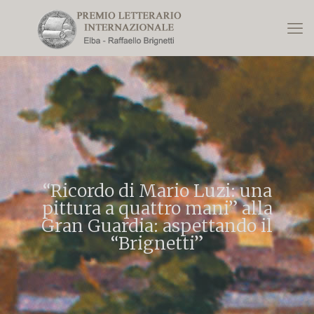
“Ricordo di Mario Luzi: una
pittura a quattro mani” alla
Gran Guardia: aspettando il
“Brignetti”