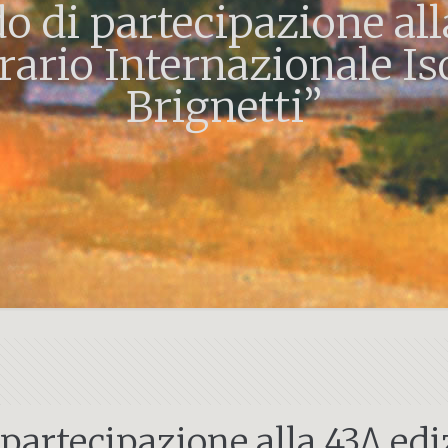
do di partecipazione all
ario Internazionale Is
Brignetti”
 partecipazione alla 43^ ed