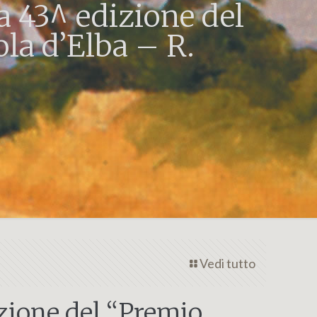
a 43^ edizione del
ola d’Elba – R.
Vedi tutto
izione del “Premio