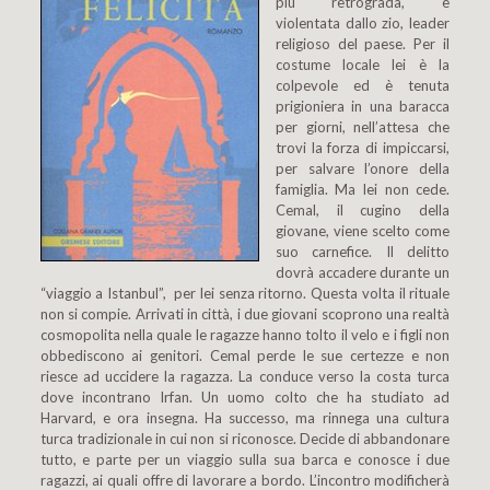
più retrograda, è
violentata dallo zio, leader
religioso del paese. Per il
costume locale lei è la
colpevole ed è tenuta
prigioniera in una baracca
per giorni, nell’attesa che
trovi la forza di impiccarsi,
per salvare l’onore della
famiglia. Ma lei non cede.
Cemal, il cugino della
giovane, viene scelto come
suo carnefice. Il delitto
dovrà accadere durante un
“viaggio a Istanbul”, per lei senza ritorno. Questa volta il rituale
non si compie. Arrivati in città, i due giovani scoprono una realtà
cosmopolita nella quale le ragazze hanno tolto il velo e i figli non
obbediscono ai genitori. Cemal perde le sue certezze e non
riesce ad uccidere la ragazza. La conduce verso la costa turca
dove incontrano Irfan. Un uomo colto che ha studiato ad
Harvard, e ora insegna. Ha successo, ma rinnega una cultura
turca tradizionale in cui non si riconosce. Decide di abbandonare
tutto, e parte per un viaggio sulla sua barca e conosce i due
ragazzi, ai quali offre di lavorare a bordo. L’incontro modificherà