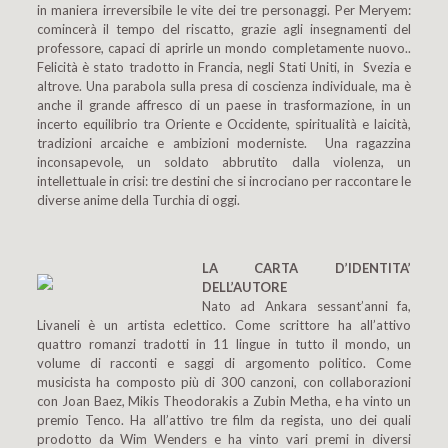
in maniera irreversibile le vite dei tre personaggi. Per Meryem:
comincerà il tempo del riscatto, grazie agli insegnamenti del
professore, capaci di aprirle un mondo completamente nuovo..
Felicità è stato tradotto in Francia, negli Stati Uniti, in Svezia e
altrove. Una parabola sulla presa di coscienza individuale, ma è
anche il grande affresco di un paese in trasformazione, in un
incerto equilibrio tra Oriente e Occidente, spiritualità e laicità,
tradizioni arcaiche e ambizioni moderniste. Una ragazzina
inconsapevole, un soldato abbrutito dalla violenza, un
intellettuale in crisi: tre destini che si incrociano per raccontare le
diverse anime della Turchia di oggi.
LA CARTA D’IDENTITA’
DELL’AUTORE
Nato ad Ankara sessant’anni fa,
Livaneli è un artista eclettico. Come scrittore ha all’attivo
quattro romanzi tradotti in 11 lingue in tutto il mondo, un
volume di racconti e saggi di argomento politico. Come
musicista ha composto più di 300 canzoni, con collaborazioni
con Joan Baez, Mikis Theodorakis a Zubin Metha, e ha vinto un
premio Tenco. Ha all’attivo tre film da regista, uno dei quali
prodotto da Wim Wenders e ha vinto vari premi in diversi