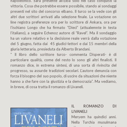
napoleonico. Sarà presente all’Elba solo nel caso conquisti la
vittoria. Cosa che potrebbe essere possibile, stando ai sondaggi
presenti nel sito del concorso elbano. Il turco se la vede con gli
altri due scrittori arrivati alla selezione finale. La votazione on
line registra preferenze ora per lo scrittore di Ankara, ora per
l’ischiano Longo che ha firmato “Dieci” (attualemnte in testa
l’italiano), a seguire Echenoz autore di “Ravel”. Ma il sondaggio
ha un valore relativo e la decisione reale verrà dalla votazione
del 5 giugno, fatta dai 45 giudici-lettori e dai 15 membri della
giuria letteraria, presieduta da Alberto Brandani.
” Il libro dello scrittore turco- commenta Disperati- è di
particolare qualità, come del resto lo sono gli altri finalisti. Il
romanzo dice, in estrema sintesi, di una sorta di rivincita del
progresso, su assurde tradizioni secolari. L’autore denuncia con
forza il bisogno del suo popolo, di uscire da situazioni che niente
hanno a che fare con la giustizia e la democrazia”. Ma vediamo,
in breve, di cosa tratta il romanzo di Livaneli.
IL ROMANZO DI
LIVANELI
Meryem ha quindici anni.
Nella Turchia musulmana