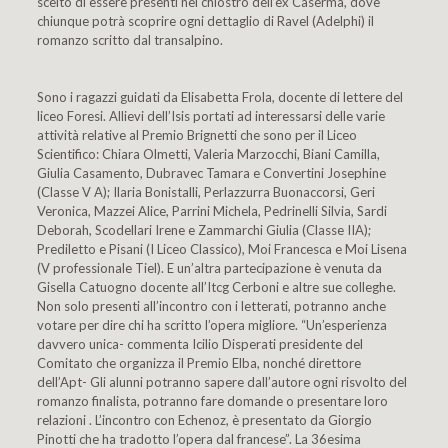
scelto di essere presenti nel chiostro dell’ex Caserma, dove
chiunque potrà scoprire ogni dettaglio di Ravel (Adelphi) il
romanzo scritto dal transalpino.
Sono i ragazzi guidati da Elisabetta Frola, docente di lettere del
liceo Foresi. Allievi dell’Isis portati ad interessarsi delle varie
attività relative al Premio Brignetti che sono per il Liceo
Scientifico: Chiara Olmetti, Valeria Marzocchi, Biani Camilla,
Giulia Casamento, Dubravec Tamara e Convertini Josephine
(Classe V A); Ilaria Bonistalli, Perlazzurra Buonaccorsi, Geri
Veronica, Mazzei Alice, Parrini Michela, Pedrinelli Silvia, Sardi
Deborah, Scodellari Irene e Zammarchi Giulia (Classe IIA);
Prediletto e Pisani (I Liceo Classico), Moi Francesca e Moi Lisena
(V professionale Tiel). E un’altra partecipazione è venuta da
Gisella Catuogno docente all’Itcg Cerboni e altre sue colleghe.
Non solo presenti all’incontro con i letterati, potranno anche
votare per dire chi ha scritto l’opera migliore. “Un’esperienza
davvero unica- commenta Icilio Disperati presidente del
Comitato che organizza il Premio Elba, nonché direttore
dell’Apt- Gli alunni potranno sapere dall’autore ogni risvolto del
romanzo finalista, potranno fare domande o presentare loro
relazioni . L’incontro con Echenoz, è presentato da Giorgio
Pinotti che ha tradotto l’opera dal francese”. La 36esima